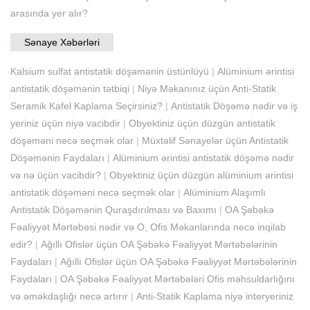
arasında yer alır?
Sənaye Xəbərləri
Kalsium sulfat antistatik döşəmənin üstünlüyü
|
Alüminium ərintisi
antistatik döşəmənin tətbiqi
|
Niyə Məkanınız üçün Anti-Statik
Seramik Kafel Kaplama Seçirsiniz?
|
Antistatik Döşəmə nədir və iş
yeriniz üçün niyə vacibdir
|
Obyektiniz üçün düzgün antistatik
döşəməni necə seçmək olar
|
Müxtəlif Sənayelər üçün Antistatik
Döşəmənin Faydaları
|
Alüminium ərintisi antistatik döşəmə nədir
və nə üçün vacibdir?
|
Obyektiniz üçün düzgün alüminium ərintisi
antistatik döşəməni necə seçmək olar
|
Alüminium Alaşımlı
Antistatik Döşəmənin Quraşdırılması və Baxımı
|
OA Şəbəkə
Fəaliyyət Mərtəbəsi nədir və O, Ofis Məkanlarında necə inqilab
edir?
|
Ağıllı Ofislər üçün OA Şəbəkə Fəaliyyət Mərtəbələrinin
Faydaları
|
Ağıllı Ofislər üçün OA Şəbəkə Fəaliyyət Mərtəbələrinin
Faydaları
|
OA Şəbəkə Fəaliyyət Mərtəbələri Ofis məhsuldarlığını
və əməkdaşlığı necə artırır
|
Anti-Statik Kaplama niyə interyeriniz