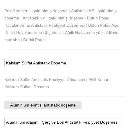
Polad sementli qaldırılmış döşəmə
|
Antistatik HPL qaldırılmış
döşəmə
|
Antistatik vinil qaldırılmış döşəmə
|
Bütün Polad
Havalandırma Antistatik Fəaliyyət Döşəməsi
|
Bütün Polad Açıq
Delikli Havalandırma Döşəməsi
|
Ağıllı Hava axını yüksəldilmiş
mərtəbə
|
Delikli Panel
Kalsium Sulfat Antistatik Döşəmə
Kalsium Sulfat Antistatik Fəaliyyət Döşəməsi
|
ABS Kənarlı
Kalsium Sülfatlı Döşəmə
Alüminium ərintisi antistatik döşəmə
Alüminium Alaşımlı Çərçivə Boş Antistatik Fəaliyyət Döşəməsi