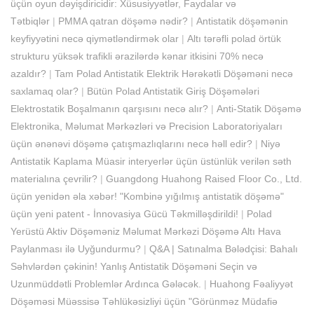
üçün oyun dəyişdiricidir: Xüsusiyyətlər, Faydalar və
Tətbiqlər
|
PMMA qatran döşəmə nədir?
|
Antistatik döşəmənin
keyfiyyətini necə qiymətləndirmək olar
|
Altı tərəfli polad örtük
strukturu yüksək trafikli ərazilərdə kənar itkisini 70% necə
azaldır?
|
Tam Polad Antistatik Elektrik Hərəkətli Döşəməni necə
saxlamaq olar?
|
Bütün Polad Antistatik Giriş Döşəmələri
Elektrostatik Boşalmanın qarşısını necə alır?
|
Anti-Statik Döşəmə
Elektronika, Məlumat Mərkəzləri və Precision Laboratoriyaları
üçün ənənəvi döşəmə çatışmazlıqlarını necə həll edir?
|
Niyə
Antistatik Kaplama Müasir interyerlər üçün üstünlük verilən səth
materialına çevrilir?
|
Guangdong Huahong Raised Floor Co., Ltd.
üçün yenidən əla xəbər! "Kombinə yığılmış antistatik döşəmə"
üçün yeni patent - İnnovasiya Gücü Təkmilləşdirildi!
|
Polad
Yerüstü Aktiv Döşəməniz Məlumat Mərkəzi Döşəmə Altı Hava
Paylanması ilə Uyğundurmu?
|
Q&A | Satınalma Bələdçisi: Bahalı
Səhvlərdən çəkinin! Yanlış Antistatik Döşəməni Seçin və
Uzunmüddətli Problemlər Ardınca Gələcək.
|
Huahong Fəaliyyət
Döşəməsi Müəssisə Təhlükəsizliyi üçün "Görünməz Müdafiə