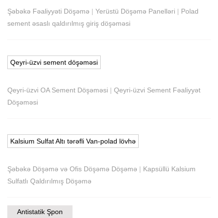
Şəbəkə Fəaliyyəti Döşəmə
|
Yerüstü Döşəmə Panelləri
|
Polad
sement əsaslı qaldırılmış giriş döşəməsi
Qeyri-üzvi sement döşəməsi
Qeyri-üzvi OA Sement Döşəməsi
|
Qeyri-üzvi Sement Fəaliyyət
Döşəməsi
Kalsium Sulfat Altı tərəfli Van-polad lövhə
Şəbəkə Döşəmə və Ofis Döşəmə Döşəmə
|
Kapsüllü Kalsium
Sulfatlı Qaldırılmış Döşəmə
Antistatik Şpon