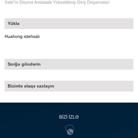
Xətti"ni Döymə Antistatik Yüksəltilmiş Giriş Döşəmələri
Yüklə
Huahong istehsalı
Sorğu göndərin
Bizimlə əlaqə saxlayın
BİZİ İZLƏ