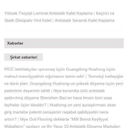
Yüksək Təzyiqli Laminat Antistatik Kafel Kaplama
|
Keçirici və
Statik Dissipativ Vinil Kafel
|
Antistatik Seramik Kafel Kaplama
Xəbərlər
Şirkət xəbərləri
PICC istehlakçıları qorumaq üçün Guangdong Huahong üçün
məhsul məsuliyyətinin sığortasını təmin edir!
|
Texnoloji irəliləyişlər
və dərin plan: Guangdong Huahong-un yüksək döşəmə üçün yeni
patentinin dəyərinin təhlili
|
Niyə keramika üzlü antistatik
qaldırılmış döşəmə Shenzhen Bao'an hava limanı kimi əsas
layihələr üçün idealdır?
|
Huahong-un yeni quraşdırması asan
giriş mərtəbə patenti sənayenin rəqabət qabiliyyətini necə
artırır?
|
Niyə Ouli Flooring dəfələrlə "Milli Brend Keyfiyyət
Mükafatını" saxlayır və Ən Yaxşı 10 Antistatik Döşəmə Markaları