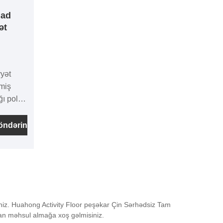
lad
ət
yyət
miş
ğı polad
 HP
öndərin
otağının
unur.
iniz. Huahong Activity Floor peşəkar Çin Sərhədsiz Tam
zdan məhsul almağa xoş gəlmisiniz.