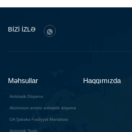
kaplama 
keçirici
BİZİ İZLƏ
Məhsullar
Haqqımızda
Antistatik Döşəmə
Alüminium ərintisi antistatik döşəmə
OA Şəbəkə Fəaliyyət Mərtəbəsi
Antistatik Şpon