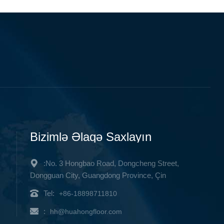
Bizimlə Əlaqə Saxlayın
:No. 3 Hongbao Road, Dongcheng Street,
Dongguan City, Guangdong Province, Çin
Tel:
+86-18898711810
:
hh@huahongfloor.com