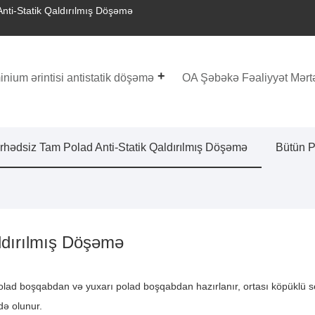
nti-Statik Qaldırılmış Döşəmə
nium ərintisi antistatik döşəmə
OA Şəbəkə Fəaliyyət Mərt
rhədsiz Tam Polad Anti-Statik Qaldırılmış Döşəmə
Bütün P
ldırılmış Döşəmə
polad boşqabdan və yuxarı polad boşqabdan hazırlanır, ortası köpüklü s
də olunur.