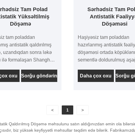
rhədsiz Tam Polad
Sərhədsiz Tam Po
istatik Yüksəltilmiş
Antistatik Fəaliyy
Döşəmə
Döşəməsi
iz tam poladdan
Haşiyəsiz tam poladdan
mış antistatik qaldırılmış
hazırlanmış antistatik fəali
 uzandıqdan sonra ləkə
döşəməsi ortada köpüklən
 ilə formalaşan Shanghai
sementlə doldurulmuş aşa
el Group-un yüksək
lövhədən və yuxarı polad
tli ərintili soyuq
lövhədən hazırlanır. Şpon
çox oxu
Sorğu göndərin
Daha çox oxu
Sorğu g
nmiş polad lövhələrindən
difosforlu örtükdür, adətən
nmışdır. Fosfatlamadan
kompüter otağının nəzarət 
thə plastik səpilir, daxili
sinif otaqlarında istifadə ol
köpüklü sementlə
<
1
>
lur, üst səth aşınmaya
 çətənə səthi antistatik
tatik Qaldırılmış Döşəmə məhsulunu satın aldığınızdan əmin ola bilərs
 örtük (HPL) və ya PVC
tçısıdır, biz yüksək keyfiyyətli məhsullar təqdim edə bilərik. Fabrikamı