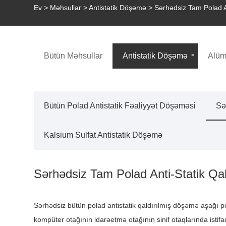
Ev
>
Məhsullar
>
Antistatik Döşəmə
> Sərhədsiz Tam Polad A
Bütün Məhsullar
Antistatik Döşəmə
Alümi
Bütün Polad Antistatik Fəaliyyət Döşəməsi
Sə
Kalsium Sulfat Antistatik Döşəmə
Sərhədsiz Tam Polad Anti-Statik Qa
Sərhədsiz bütün polad antistatik qaldırılmış döşəmə aşağı 
kompüter otağının idarəetmə otağının sinif otaqlarında istifa