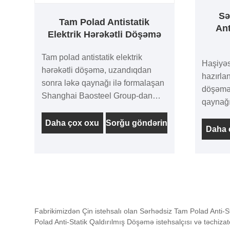
Sə
Tam Polad Antistatik
Ant
Elektrik Hərəkətli Döşəmə
Tam polad antistatik elektrik
Haşiyəs
hərəkətli döşəmə, uzandıqdan
hazırlan
sonra ləkə qaynağı ilə formalaşan
döşəmə,
Shanghai Baosteel Group-dan
qaynağı
yüksək keyfiyyətli ərintili soyuq
Baoste
haddelenmiş polad lövhələrdən
Daha çox oxu
Sorğu göndərin
keyfiyyə
Daha 
hazırlanmışdır. Fosfatlamadan
haddele
sonra səthə plastik səpilir, daxili
hazırla
boşluq köpüklü sementlə
sonra sə
doldurulur, üst səth aşınmaya
boşluq 
davamlı çətənə səthi antistatik
dolduru
melamin örtük (HPL) və ya PVC
davamlı
kaplama ilə yapışdırılır və ətrafına
Fabrikimizdən Çin istehsalı olan Sərhədsiz Tam Polad Anti-S
melamin
Polad Anti-Statik Qaldırılmış Döşəmə istehsalçısı və təchiza
keçirici zolaqlar vurulur.