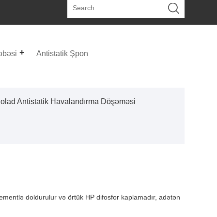
əbəsi
Antistatik Şpon
olad Antistatik Havalandırma Döşəməsi
ementlə doldurulur və örtük HP difosfor kaplamadır, adətən