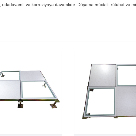
 odadavamlı və korroziyaya davamlıdır. Döşəmə müxtəlif rütubət və mühi