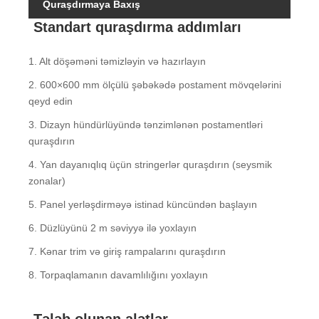
Quraşdırmaya Baxış
Standart quraşdırma addımları
1. Alt döşəməni təmizləyin və hazırlayın
2. 600×600 mm ölçülü şəbəkədə postament mövqelərini
qeyd edin
3. Dizayn hündürlüyündə tənzimlənən postamentləri
quraşdırın
4. Yan dayanıqlıq üçün stringerlər quraşdırın (seysmik
zonalar)
5. Panel yerləşdirməyə istinad küncündən başlayın
6. Düzlüyünü 2 m səviyyə ilə yoxlayın
7. Kənar trim və giriş rampalarını quraşdırın
8. Torpaqlamanın davamlılığını yoxlayın