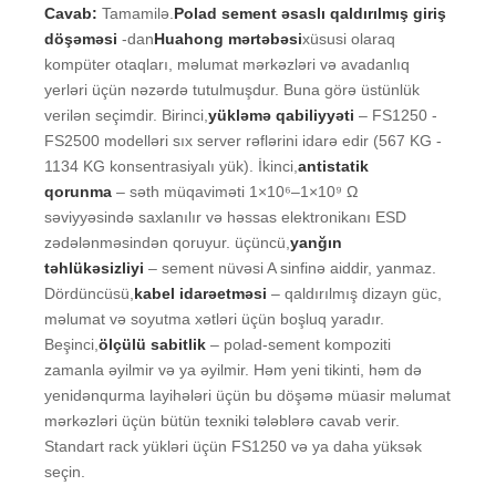
Cavab:
Tamamilə.
Polad sement əsaslı qaldırılmış giriş
döşəməsi
-dan
Huahong mərtəbəsi
xüsusi olaraq
kompüter otaqları, məlumat mərkəzləri və avadanlıq
yerləri üçün nəzərdə tutulmuşdur. Buna görə üstünlük
verilən seçimdir. Birinci,
yükləmə qabiliyyəti
– FS1250 -
FS2500 modelləri sıx server rəflərini idarə edir (567 KG -
1134 KG konsentrasiyalı yük). İkinci,
antistatik
qorunma
– səth müqaviməti 1×10⁶–1×10⁹ Ω
səviyyəsində saxlanılır və həssas elektronikanı ESD
zədələnməsindən qoruyur. üçüncü,
yanğın
təhlükəsizliyi
– sement nüvəsi A sinfinə aiddir, yanmaz.
Dördüncüsü,
kabel idarəetməsi
– qaldırılmış dizayn güc,
məlumat və soyutma xətləri üçün boşluq yaradır.
Beşinci,
ölçülü sabitlik
– polad-sement kompoziti
zamanla əyilmir və ya əyilmir. Həm yeni tikinti, həm də
yenidənqurma layihələri üçün bu döşəmə müasir məlumat
mərkəzləri üçün bütün texniki tələblərə cavab verir.
Standart rack yükləri üçün FS1250 və ya daha yüksək
seçin.