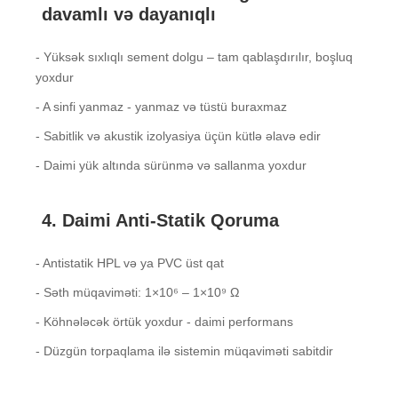
davamlı və dayanıqlı
- Yüksək sıxlıqlı sement dolgu – tam qablaşdırılır, boşluq
yoxdur
- A sinfi yanmaz - yanmaz və tüstü buraxmaz
- Sabitlik və akustik izolyasiya üçün kütlə əlavə edir
- Daimi yük altında sürünmə və sallanma yoxdur
4. Daimi Anti-Statik Qoruma
- Antistatik HPL və ya PVC üst qat
- Səth müqaviməti: 1×10⁶ – 1×10⁹ Ω
- Köhnələcək örtük yoxdur - daimi performans
- Düzgün torpaqlama ilə sistemin müqaviməti sabitdir