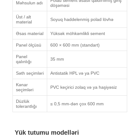
Polad sement əsaslı qaldırılmış giriş
Məhsulun adı
döşəməsi
Üst / alt
Soyuq haddelenmiş polad lövhə
material
Əsas material
Yüksək möhkəmlikli sement
Panel ölçüsü
600 × 600 mm (standart)
Panel
35 mm
qalınlığı
Səth seçimləri
Antistatik HPL və ya PVC
Kənar
PVC keçirici zolaq və ya haşiyəsiz
seçimləri
Düzlük
≤ 0,5 mm-dən çox 600 mm
tolerantlığı
Yük tutumu modelləri