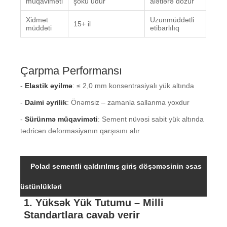
müqaviməti
şoku udur
alətlərə dözür
Xidmət
Uzunmüddətli
15+ il
müddəti
etibarlılıq
Çarpma Performansı
-
Elastik əyilmə
: ≤ 2,0 mm konsentrasiyalı yük altında
-
Daimi əyrilik
: Önəmsiz – zamanla sallanma yoxdur
-
Sürünmə müqaviməti
: Sement nüvəsi sabit yük altında
tədricən deformasiyanın qarşısını alır
Polad sementli qaldırılmış giriş döşəməsinin əsas
üstünlükləri
1. Yüksək Yük Tutumu – Milli
Standartlara cavab verir