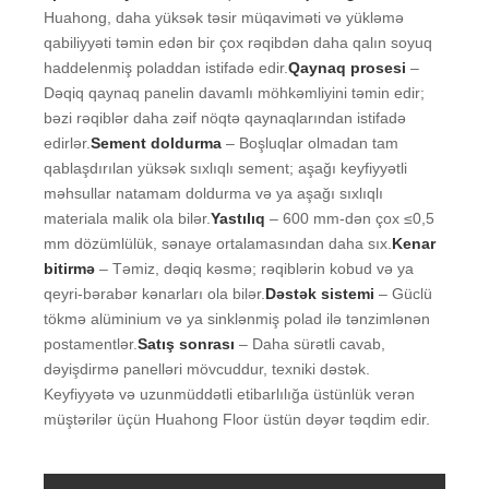
Huahong, daha yüksək təsir müqaviməti və yükləmə
qabiliyyəti təmin edən bir çox rəqibdən daha qalın soyuq
haddelenmiş poladdan istifadə edir.
Qaynaq prosesi
–
Dəqiq qaynaq panelin davamlı möhkəmliyini təmin edir;
bəzi rəqiblər daha zəif nöqtə qaynaqlarından istifadə
edirlər.
Sement doldurma
– Boşluqlar olmadan tam
qablaşdırılan yüksək sıxlıqlı sement; aşağı keyfiyyətli
məhsullar natamam doldurma və ya aşağı sıxlıqlı
materiala malik ola bilər.
Yastılıq
– 600 mm-dən çox ≤0,5
mm dözümlülük, sənaye ortalamasından daha sıx.
Kenar
bitirmə
– Təmiz, dəqiq kəsmə; rəqiblərin kobud və ya
qeyri-bərabər kənarları ola bilər.
Dəstək sistemi
– Güclü
tökmə alüminium və ya sinklənmiş polad ilə tənzimlənən
postamentlər.
Satış sonrası
– Daha sürətli cavab,
dəyişdirmə panelləri mövcuddur, texniki dəstək.
Keyfiyyətə və uzunmüddətli etibarlılığa üstünlük verən
müştərilər üçün Huahong Floor üstün dəyər təqdim edir.