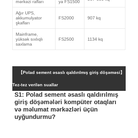
mərkəzi rafları
ya FS1500
Ağır UPS,
akkumulyator
FS2000
907 kq
şkafları
Mainframe,
yüksək sıxlıqlı
FS2500
1134 kq
saxlama
【Polad sement əsaslı qaldırılmış giriş döşəməsi】
Tez-tez verilən suallar
S1: Polad sement əsaslı qaldırılmış
giriş döşəmələri kompüter otaqları
və məlumat mərkəzləri üçün
uyğundurmu?