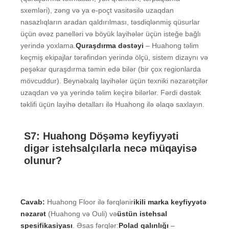
sxemləri), zəng və ya e-poçt vasitəsilə uzaqdan
nasazlıqların aradan qaldırılması, təsdiqlənmiş qüsurlar
üçün əvəz panelləri və böyük layihələr üçün isteğe bağlı
yerində yoxlama.
Quraşdırma dəstəyi
– Huahong təlim
keçmiş ekipajlar tərəfindən yerində ölçü, sistem dizaynı və
peşəkar quraşdırma təmin edə bilər (bir çox regionlarda
mövcuddur). Beynəlxalq layihələr üçün texniki nəzarətçilər
uzaqdan və ya yerində təlim keçirə bilərlər. Fərdi dəstək
təklifi üçün layihə detalları ilə Huahong ilə əlaqə saxlayın.
S7: Huahong Döşəmə keyfiyyəti
digər istehsalçılarla necə müqayisə
olunur?
Cavab:
Huahong Floor ilə fərqlənir
ikili marka keyfiyyətə
nəzarət
(Huahong və Ouli) və
üstün istehsal
spesifikasiyası
. Əsas fərqlər:
Polad qalınlığı
–