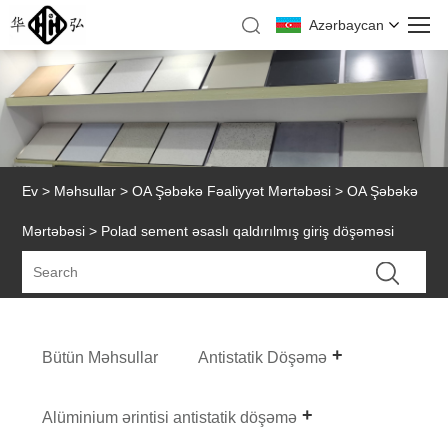
Azərbaycan
Ev
>
Məhsullar
>
OA Şəbəkə Fəaliyyət Mərtəbəsi
>
OA Şəbəkə
Mərtəbəsi
> Polad sement əsaslı qaldırılmış giriş döşəməsi
Bütün Məhsullar
Antistatik Döşəmə
Alüminium ərintisi antistatik döşəmə