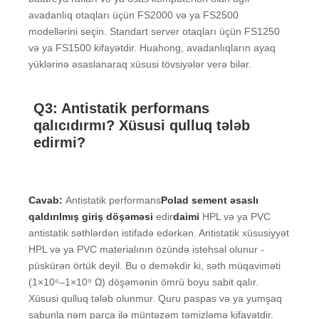
avadanlıq otaqları üçün FS2000 və ya FS2500
modellərini seçin. Standart server otaqları üçün FS1250
və ya FS1500 kifayətdir. Huahong, avadanlıqların ayaq
yüklərinə əsaslanaraq xüsusi tövsiyələr verə bilər.
Q3: Antistatik performans
qalıcıdırmı? Xüsusi qulluq tələb
edirmi?
Cavab:
Antistatik performans
Polad sement əsaslı
qaldırılmış giriş döşəməsi
edir
daimi
HPL və ya PVC
antistatik səthlərdən istifadə edərkən. Antistatik xüsusiyyət
HPL və ya PVC materialının özündə istehsal olunur -
püskürən örtük deyil. Bu o deməkdir ki, səth müqaviməti
(1×10⁶–1×10⁹ Ω) döşəmənin ömrü boyu sabit qalır.
Xüsusi qulluq tələb olunmur. Quru paspas və ya yumşaq
sabunla nəm parça ilə müntəzəm təmizləmə kifayətdir.