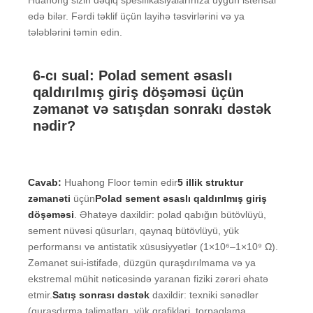
Huahong sizin dəqiq spesifikasiyalarınıza uyğun istehsal
edə bilər. Fərdi təklif üçün layihə təsvirlərini və ya
tələblərini təmin edin.
6-cı sual: Polad sement əsaslı
qaldırılmış giriş döşəməsi üçün
zəmanət və satışdan sonrakı dəstək
nədir?
Cavab:
Huahong Floor təmin edir
5 illik struktur
zəmanəti
üçün
Polad sement əsaslı qaldırılmış giriş
döşəməsi
. Əhatəyə daxildir: polad qabığın bütövlüyü,
sement nüvəsi qüsurları, qaynaq bütövlüyü, yük
performansı və antistatik xüsusiyyətlər (1×10⁶–1×10⁹ Ω).
Zəmanət sui-istifadə, düzgün quraşdırılmama və ya
ekstremal mühit nəticəsində yaranan fiziki zərəri əhatə
etmir.
Satış sonrası dəstək
daxildir: texniki sənədlər
(quraşdırma təlimatları, yük qrafikləri, torpaqlama