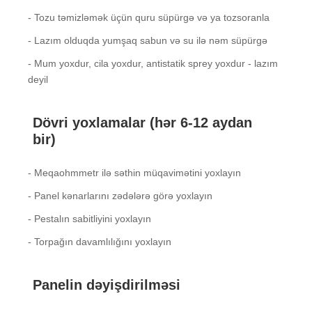
- Tozu təmizləmək üçün quru süpürgə və ya tozsoranla
- Lazım olduqda yumşaq sabun və su ilə nəm süpürgə
- Mum yoxdur, cila yoxdur, antistatik sprey yoxdur - lazım
deyil
Dövri yoxlamalar (hər 6-12 aydan
bir)
- Meqaohmmetr ilə səthin müqavimətini yoxlayın
- Panel kənarlarını zədələrə görə yoxlayın
- Pestalın sabitliyini yoxlayın
- Torpağın davamlılığını yoxlayın
Panelin dəyişdirilməsi