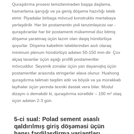
Quraşdırma prosesi təmizlənmədən başqa daşlama,
hamarlama qarışığı və ya geniş döşəmə hazırlığı tələb
etmir. Piyadalar birbaşa mövcud konstruktiv mərtəbəyə
yerləşdirilir. Hər bir postamentin yivli tənzimləyicisi var -
quraşdıranlar hər bir postamenti mükəmməl düz bitmiş
döşəmə yaratmaq üçün lazım olan dəqiq hündürlüyə
qoyurlar. Döşəmə kabelinin tələblərindən asılı olaraq
minimum plenum hündürlüyü adətən 50-150 mm-dir. Çox
alçaq tavanlar üçün aşağı profilli postamentlər
mövcuddur. Seysmik zonalar üçün yan dayanıqlıq üçün
postamentlər arasında stringerlər əlavə olunur. Huahong
quraşdırma təlimatı təqdim edir və böyük və ya mürəkkəb
layihələr üçün yerində texniki dəstək verə bilər. Modul
dizaynı o deməkdir ki, quraşdırma sürətlidir – 100 m² otaq
üçün adətən 2-3 gün.
5-ci sual: Polad sement əsaslı
qaldırılmış giriş döşəməsi üçün
hansı fərdiləşdirmə variantları