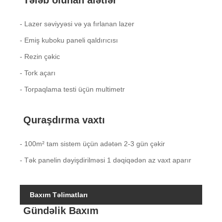
Tələb olunan alətlər
- Lazer səviyyəsi və ya fırlanan lazer
- Emiş kuboku paneli qaldırıcısı
- Rezin çəkic
- Tork açarı
- Torpaqlama testi üçün multimetr
Quraşdırma vaxtı
- 100m² tam sistem üçün adətən 2-3 gün çəkir
- Tək panelin dəyişdirilməsi 1 dəqiqədən az vaxt aparır
Baxım Təlimatları
Gündəlik Baxım