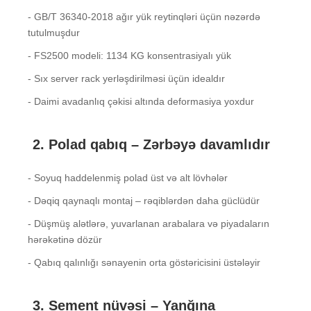
- GB/T 36340-2018 ağır yük reytinqləri üçün nəzərdə
tutulmuşdur
- FS2500 modeli: 1134 KG konsentrasiyalı yük
- Sıx server rack yerləşdirilməsi üçün idealdır
- Daimi avadanlıq çəkisi altında deformasiya yoxdur
2. Polad qabıq – Zərbəyə davamlıdır
- Soyuq haddelenmiş polad üst və alt lövhələr
- Dəqiq qaynaqlı montaj – rəqiblərdən daha güclüdür
- Düşmüş alətlərə, yuvarlanan arabalara və piyadaların
hərəkətinə dözür
- Qabıq qalınlığı sənayenin orta göstəricisini üstələyir
3. Sement nüvəsi – Yanğına