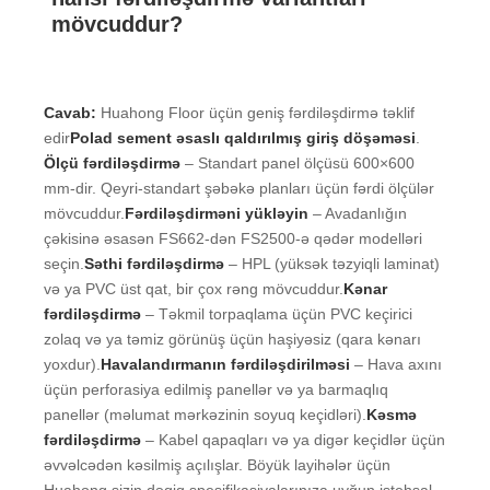
mövcuddur?
Cavab:
Huahong Floor üçün geniş fərdiləşdirmə təklif
edir
Polad sement əsaslı qaldırılmış giriş döşəməsi
.
Ölçü fərdiləşdirmə
– Standart panel ölçüsü 600×600
mm-dir. Qeyri-standart şəbəkə planları üçün fərdi ölçülər
mövcuddur.
Fərdiləşdirməni yükləyin
– Avadanlığın
çəkisinə əsasən FS662-dən FS2500-ə qədər modelləri
seçin.
Səthi fərdiləşdirmə
– HPL (yüksək təzyiqli laminat)
və ya PVC üst qat, bir çox rəng mövcuddur.
Kənar
fərdiləşdirmə
– Təkmil torpaqlama üçün PVC keçirici
zolaq və ya təmiz görünüş üçün haşiyəsiz (qara kənarı
yoxdur).
Havalandırmanın fərdiləşdirilməsi
– Hava axını
üçün perforasiya edilmiş panellər və ya barmaqlıq
panellər (məlumat mərkəzinin soyuq keçidləri).
Kəsmə
fərdiləşdirmə
– Kabel qapaqları və ya digər keçidlər üçün
əvvəlcədən kəsilmiş açılışlar. Böyük layihələr üçün