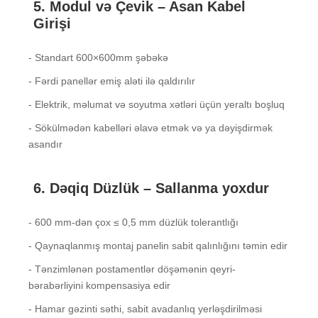
5. Modul və Çevik – Asan Kabel
Girişi
- Standart 600×600mm şəbəkə
- Fərdi panellər emiş aləti ilə qaldırılır
- Elektrik, məlumat və soyutma xətləri üçün yeraltı boşluq
- Sökülmədən kabelləri əlavə etmək və ya dəyişdirmək
asandır
6. Dəqiq Düzlük – Sallanma yoxdur
- 600 mm-dən çox ≤ 0,5 mm düzlük tolerantlığı
- Qaynaqlanmış montaj panelin sabit qalınlığını təmin edir
- Tənzimlənən postamentlər döşəmənin qeyri-
bərabərliyini kompensasiya edir
- Hamar gəzinti səthi, sabit avadanlıq yerləşdirilməsi