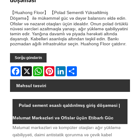
döşəməsi
【Huahong Floor】 【Polad Sementli Yüksəltilmiş
Döşəmə】 ilə mükəmməl güc və dəyər balansını əldə edin.
Ofislər və nəzarət otaqları üçün idealdır. Onun polad örtüklü
nüvəsi xərcləri azaltmaqla yanaşı, ağır yükləmə qabiliyyətini
təmin edir. Yanğına davamlı və piyada hərəkəti altında
dayanıqlı. Kabelləri asanlıqla altından təşkil edin. Bankı
pozmadan ağıllı infrastruktur seçin. Huahong Floor çatdırır.
Sorğu göndərin
Facebook
X
WhatsApp
Pinterest
LinkedIn
Share
Məhsul təsviri
Polad sement əsaslı qaldırılmış giriş döşəməsi |
Məlumat Mərkəzləri və Ofislər üçün Etibarlı Güc
Məlumat mərkəzləri və kompüter otaqları ağır yükləmə
qabiliyyəti, daimi antistatik qorunma və çevik kabel