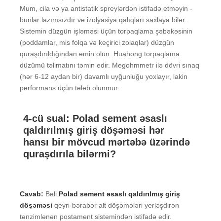
Mum, cila və ya antistatik spreylərdən istifadə etməyin -
bunlar lazımsızdır və izolyasiya qalıqları saxlaya bilər.
Sistemin düzgün işləməsi üçün torpaqlama şəbəkəsinin
(poddamlar, mis folqa və keçirici zolaqlar) düzgün
quraşdırıldığından əmin olun. Huahong torpaqlama
düzümü təlimatını təmin edir. Megohmmetr ilə dövri sınaq
(hər 6-12 aydan bir) davamlı uyğunluğu yoxlayır, lakin
performans üçün tələb olunmur.
4-cü sual: Polad sement əsaslı
qaldırılmış giriş döşəməsi hər
hansı bir mövcud mərtəbə üzərində
quraşdırıla bilərmi?
Cavab:
Bəli.
Polad sement əsaslı qaldırılmış giriş
döşəməsi
qeyri-bərabər alt döşəmələri yerləşdirən
tənzimlənən postament sistemindən istifadə edir.