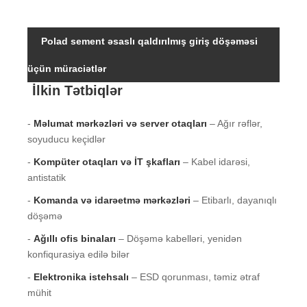
Polad sement əsaslı qaldırılmış giriş döşəməsi
üçün müraciətlər
İlkin Tətbiqlər
-
Məlumat mərkəzləri və server otaqları
– Ağır rəflər,
soyuducu keçidlər
-
Kompüter otaqları və İT şkafları
– Kabel idarəsi,
antistatik
-
Komanda və idarəetmə mərkəzləri
– Etibarlı, dayanıqlı
döşəmə
-
Ağıllı ofis binaları
– Döşəmə kabelləri, yenidən
konfiqurasiya edilə bilər
-
Elektronika istehsalı
– ESD qorunması, təmiz ətraf
mühit