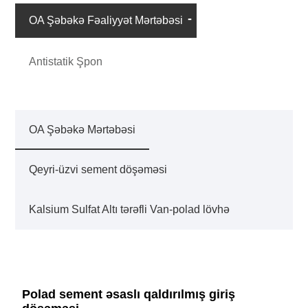
OA Şəbəkə Fəaliyyət Mərtəbəsi
Antistatik Şpon
OA Şəbəkə Mərtəbəsi
Qeyri-üzvi sement döşəməsi
Kalsium Sulfat Altı tərəfli Van-polad lövhə
Polad sement əsaslı qaldırılmış giriş