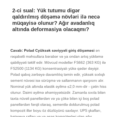
2-ci sual: Yük tutumu digər
qaldırılmış döşəmə növləri ilə necə
müqayisə olunur? Ağır avadanlıq
altında deformasiya olacaqmı?
Cavab:
Polad
C
yüksək səviyyəli giriş döşəməsi
ən
rəqabətli məhsullara bərabər və ya ondan artıq yükləmə
qabiliyyəti təklif edir. Mövcud modellər FS662 (363 KG) ilə
FS2500 (1134 KG) konsentrasiyalı yükə qədər dəyişir.
Polad qabıq zərbəyə davamlılıq təmin edir, yüksək sıxlıqlı
sement nüvəsi isə sürüşmə və sallanmanın qarşısını alır.
Nominal yük altında elastik əyilmə ≤2,0 mm-dir - çətin hiss
olunur. Daimi əyilmə əhəmiyyətsizdir. Zamanla sıxıla bilən
taxta nüvəli panellərdən və ya çökə bilən içi boş polad
panellərdən fərqli olaraq, sementlə doldurulmuş polad
kompozit illər boyu öz düzlüyünü saxlayır. UPS şkafları,
batareya rafları və ya əsas kompüterləri olan ağır