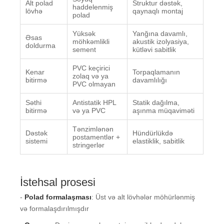
Alt polad
Struktur dəstək,
haddelenmiş
lövhə
qaynaqlı montaj
polad
Yüksək
Yanğına davamlı,
Əsas
möhkəmlikli
akustik izolyasiya,
doldurma
sement
kütləvi sabitlik
PVC keçirici
Kenar
Torpaqlamanın
zolaq və ya
bitirmə
davamlılığı
PVC olmayan
Səthi
Antistatik HPL
Statik dağılma,
bitirmə
və ya PVC
aşınma müqaviməti
Tənzimlənən
Dəstək
Hündürlükdə
postamentlər +
sistemi
elastiklik, sabitlik
stringerlər
İstehsal prosesi
-
Polad formalaşması
: Üst və alt lövhələr möhürlənmiş
və formalaşdırılmışdır