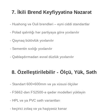
7. İkili Brend Keyfiyyətinə Nəzarət
- Huahong və Ouli brendləri – eyni ciddi standartlar
- Polad qalınlığı hər partiyaya görə yoxlanılır
- Qaynaq bütövlük yoxlanılır
- Sementin sıxlığı yoxlanılır
- Qablaşdırmadan əvvəl düzlük yoxlanılır
8. Özelleştirilebilir - Ölçü, Yük, Səth
- Standart 600×600mm və ya xüsusi ölçülər
- FS662-dən FS2500-ə qədər modelləri yükləyin
- HPL və ya PVC səth variantları
- keçirici zolaq və ya haşiyəsiz kənar