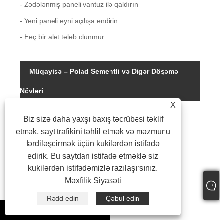
- Zədələnmiş paneli vantuz ilə qaldırın
- Yeni paneli eyni açılışa endirin
- Heç bir alət tələb olunmur
Müqayisə – Polad Sementli və Digər Döşəmə
Xüsu
Növləri
X
Yük 
Biz sizə daha yaxşı baxış təcrübəsi təklif
etmək, sayt trafikini təhlil etmək və məzmunu
fərdiləşdirmək üçün kukilərdən istifadə
Yan
dərə
edirik. Bu saytdan istifadə etməklə siz
kukilərdən istifadəmizlə razılaşırsınız.
Zər
müq
Məxfilik Siyasəti
Akus
Rədd edin
Qəbul edin
izol
whatsapp