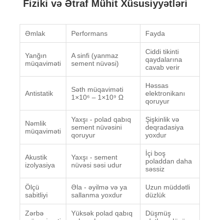
Fiziki və Ətraf Mühit Xüsusiyyətləri
Əmlak
Performans
Fayda
Ciddi tikinti
Yanğın
A sinfi (yanmaz
qaydalarına
müqaviməti
sement nüvəsi)
cavab verir
Həssas
Səth müqaviməti
Antistatik
elektronikanı
1×10⁶ – 1×10⁹ Ω
qoruyur
Yaxşı - polad qabıq
Şişkinlik və
Nəmlik
sement nüvəsini
deqradasiya
müqaviməti
qoruyur
yoxdur
İçi boş
Akustik
Yaxşı - sement
poladdan daha
izolyasiya
nüvəsi səsi udur
səssiz
Ölçü
Əla - əyilmə və ya
Uzun müddətli
sabitliyi
sallanma yoxdur
düzlük
Zərbə
Yüksək polad qabıq
Düşmüş