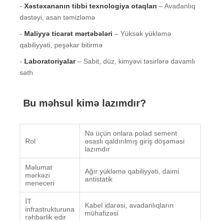
-
Xəstəxananın tibbi texnologiya otaqları
– Avadanlıq
dəstəyi, asan təmizləmə
-
Maliyyə ticarət mərtəbələri
– Yüksək yükləmə
qabiliyyəti, peşəkar bitirmə
-
Laboratoriyalar
– Sabit, düz, kimyəvi təsirlərə davamlı
səth
Bu məhsul kimə lazımdır?
Nə üçün onlara polad sement
Rol
əsaslı qaldırılmış giriş döşəməsi
lazımdır
Məlumat
Ağır yükləmə qabiliyyəti, daimi
mərkəzi
antistatik
meneceri
İT
Kabel idarəsi, avadanlıqların
infrastrukturuna
mühafizəsi
rəhbərlik edir