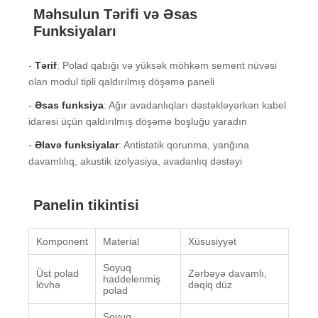
Məhsulun Tərifi və Əsas
Funksiyaları
-
Tərif
: Polad qabığı və yüksək möhkəm sement nüvəsi
olan modul tipli qaldırılmış döşəmə paneli
-
Əsas funksiya
: Ağır avadanlıqları dəstəkləyərkən kabel
idarəsi üçün qaldırılmış döşəmə boşluğu yaradın
-
Əlavə funksiyalar
: Antistatik qorunma, yanğına
davamlılıq, akustik izolyasiya, avadanlıq dəstəyi
Panelin tikintisi
Komponent
Material
Xüsusiyyət
Soyuq
Üst polad
Zərbəyə davamlı,
haddelenmiş
lövhə
dəqiq düz
polad
Soyuq