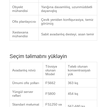
Obyekt
Yanğına davamlılıq, uzunmüddətli
mühəndisi
dayanıqlıq
Çevik yenidən konfiqurasiya, təmiz
Ofis planlayıcısı
görünüş
Xəstəxana
Sabit avadanlıq dəstəyi, asan təmir
mühəndisi
Seçim təlimatını yükləyin
Tövsiyə
Tələb olunan
Avadanlıq növü
olunan
konsentrasiyalı
Model
yük
Ümumi ofis yolları
FS662
363 kq
Yüngül server
FS800
454 kq
rəfləri
Standart məlumat
FS1250 və
567-680 kq