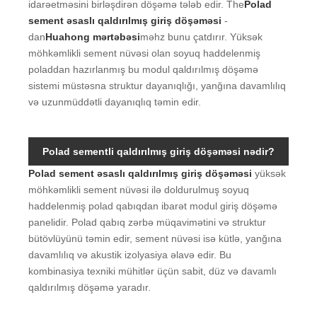
idarəetməsini birləşdirən döşəmə tələb edir. The
Polad
sement əsaslı qaldırılmış giriş döşəməsi
-
dan
Huahong mərtəbəsi
məhz bunu çatdırır. Yüksək
möhkəmlikli sement nüvəsi olan soyuq haddelenmiş
poladdan hazırlanmış bu modul qaldırılmış döşəmə
sistemi müstəsna struktur dayanıqlığı, yanğına davamlılıq
və uzunmüddətli dayanıqlıq təmin edir.
Polad sementli qaldırılmış giriş döşəməsi nədir?
Polad sement əsaslı qaldırılmış giriş döşəməsi
yüksək
möhkəmlikli sement nüvəsi ilə doldurulmuş soyuq
haddelenmiş polad qabıqdan ibarət modul giriş döşəmə
panelidir. Polad qabıq zərbə müqavimətini və struktur
bütövlüyünü təmin edir, sement nüvəsi isə kütlə, yanğına
davamlılıq və akustik izolyasiya əlavə edir. Bu
kombinasiya texniki mühitlər üçün sabit, düz və davamlı
qaldırılmış döşəmə yaradır.