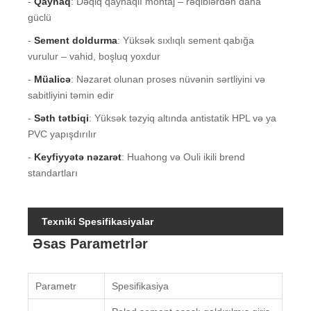
-
Qaynaq
: Dəqiq qaynaqlı montaj – rəqiblərdən daha
güclü
-
Sement doldurma
: Yüksək sıxlıqlı sement qabığa
vurulur – vahid, boşluq yoxdur
-
Müalicə
: Nəzarət olunan proses nüvənin sərtliyini və
sabitliyini təmin edir
-
Səth tətbiqi
: Yüksək təzyiq altında antistatik HPL və ya
PVC yapışdırılır
-
Keyfiyyətə nəzarət
: Huahong və Ouli ikili brend
standartları
Texniki Spesifikasiyalar
Əsas Parametrlər
Parametr
Spesifikasiya