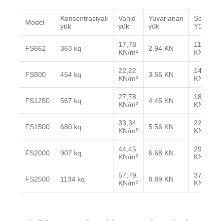
Konsentrasiyalı
Vahid
Yuvarlanan
Son
Model
yük
yük
yük
Yük
17,78
11.25
FS662
363 kq
2.94 KN
KN/m²
KN
22,22
14.50
FS800
454 kq
3.56 KN
KN/m²
KN
27,78
18.36
FS1250
567 kq
4.45 KN
KN/m²
KN
33,34
22.17
FS1500
680 kq
5.56 KN
KN/m²
KN
44,45
29.42
FS2000
907 kq
6.68 KN
KN/m²
KN
57,79
37.34
FS2500
1134 kq
8.89 KN
KN/m²
KN