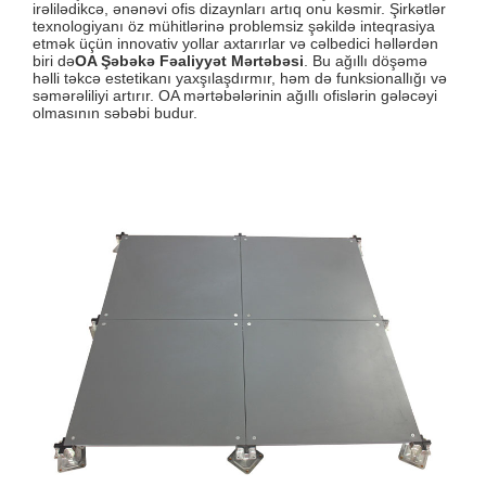
irəlilədikcə, ənənəvi ofis dizaynları artıq onu kəsmir. Şirkətlər
texnologiyanı öz mühitlərinə problemsiz şəkildə inteqrasiya
etmək üçün innovativ yollar axtarırlar və cəlbedici həllərdən
biri də
OA Şəbəkə Fəaliyyət Mərtəbəsi
. Bu ağıllı döşəmə
həlli təkcə estetikanı yaxşılaşdırmır, həm də funksionallığı və
səmərəliliyi artırır. OA mərtəbələrinin ağıllı ofislərin gələcəyi
olmasının səbəbi budur.