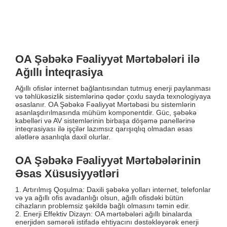
OA Şəbəkə Fəaliyyət Mərtəbələri ilə
Ağıllı İnteqrasiya
Ağıllı ofislər internet bağlantısından tutmuş enerji paylanması
və təhlükəsizlik sistemlərinə qədər çoxlu sayda texnologiyaya
əsaslanır. OA Şəbəkə Fəaliyyət Mərtəbəsi bu sistemlərin
asanlaşdırılmasında mühüm komponentdir. Güc, şəbəkə
kabelləri və AV sistemlərinin birbaşa döşəmə panellərinə
inteqrasiyası ilə işçilər lazımsız qarışıqlıq olmadan əsas
alətlərə asanlıqla daxil olurlar.
OA Şəbəkə Fəaliyyət Mərtəbələrinin
Əsas Xüsusiyyətləri
1. Artırılmış Qoşulma: Daxili şəbəkə yolları internet, telefonlar
və ya ağıllı ofis avadanlığı olsun, ağıllı ofisdəki bütün
cihazların problemsiz şəkildə bağlı olmasını təmin edir.
2. Enerji Effektiv Dizayn: OA mərtəbələri ağıllı binalarda
enerjidən səmərəli istifadə ehtiyacını dəstəkləyərək enerji