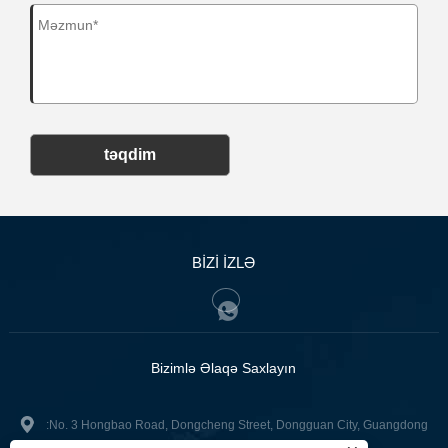
təqdim
BİZİ İZLƏ
Bizimlə Əlaqə Saxlayın
:No. 3 Hongbao Road, Dongcheng Street, Dongguan City, Guangdong