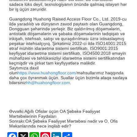
sadəcə lüks deyil, texnologiyanın önündə qalmaq istəyən hər
bir iş üçün zəruridir.
Guangdong Huahong Raised Access Floor Co., Ltd. 2019-cu
ildə yaradılıb və dünyanın zavod paytaxtı olan Guangdong,
Dongguan şəhərində yerləşir. Biz qaldırılmış döşəmələrin,
antistatik döşəmələrin və şəbəkə döşəmələrinin tədqiqatı və
inkişafı, istehsalı, satışı və quraşdırılması üzrə ixtisaslaşmış
peşəkar istehsalçıyıq. Şirkətimiz 2022-ci ildə ISO14001:2015
ətraf mühitin idarəetmə sistemi sertifikatı, ISO9001:2015
keyfiyyət idarəetmə sistemi sertifikatı, ISO4500:2018 əməyin
mühafizəsi və təhlükəsizliyi idarəetmə sistemi sertifikatından
keçmişdir və şirkət tam keyfiyyətlərə malikdir.
Saytımıza daxil
olun
https://www.huahongfloor.com/
məhsullarımız haqqında
daha çox öyrənmək üçün. Suallar üçün bizimlə əlaqə saxlaya
bilərsiniz
hh@huahongfloor.com
.
Əvvəlki:
Ağıllı Ofislər üçün OA Şəbəkə Fəaliyyət
Mərtəbələrinin Faydaları
Sonrakı:
OA Şəbəkə Fəaliyyət Mərtəbəsi nədir və O, Ofis
Məkanlarında necə inqilab edir?
Facebook
X
WhatsApp
Pinterest
LinkedIn
Share