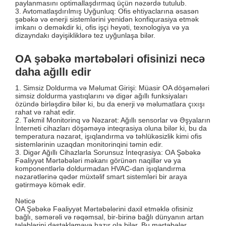
paylanmasını optimallaşdırmaq üçün nəzərdə tutulub.
3. Avtomatlaşdırılmış Uyğunluq: Ofis ehtiyaclarına əsasən
şəbəkə və enerji sistemlərini yenidən konfiqurasiya etmək
imkanı o deməkdir ki, ofis işçi heyəti, texnologiya və ya
dizayndakı dəyişikliklərə tez uyğunlaşa bilər.
OA şəbəkə mərtəbələri ofisinizi necə
daha ağıllı edir
1. Simsiz Doldurma və Məlumat Girişi: Müasir OA döşəmələri
simsiz doldurma yastıqlarını və digər ağıllı funksiyaları
özündə birləşdirə bilər ki, bu da enerji və məlumatlara çıxışı
rahat və rahat edir.
2. Təkmil Monitorinq və Nəzarət: Ağıllı sensorlar və Əşyaların
İnterneti cihazları döşəməyə inteqrasiya oluna bilər ki, bu da
temperatura nəzarət, işıqlandırma və təhlükəsizlik kimi ofis
sistemlərinin uzaqdan monitorinqini təmin edir.
3. Digər Ağıllı Cihazlarla Sorunsuz İnteqrasiya: OA Şəbəkə
Fəaliyyət Mərtəbələri məkanı görünən naqillər və ya
komponentlərlə doldurmadan HVAC-dan işıqlandırma
nəzarətlərinə qədər müxtəlif smart sistemləri bir araya
gətirməyə kömək edir.
Nəticə
OA Şəbəkə Fəaliyyət Mərtəbələrini daxil etməklə ofisiniz
bağlı, səmərəli və rəqəmsal, bir-birinə bağlı dünyanın artan
tələblərini dəstəkləməyə hazır ola bilər. Bu mərtəbələr