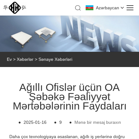
Azərbaycan
Ev
>
Xəbərlər
>
Sənaye Xəbərləri
Ağıllı Ofislər üçün OA
Şəbəkə Fəaliyyət
Mərtəbələrinin Faydaları
●
2025-01-16
●
9
●
Mənə bir mesaj buraxın
Daha çox texnologiyaya əsaslanan, ağıllı iş yerlərinə doğru