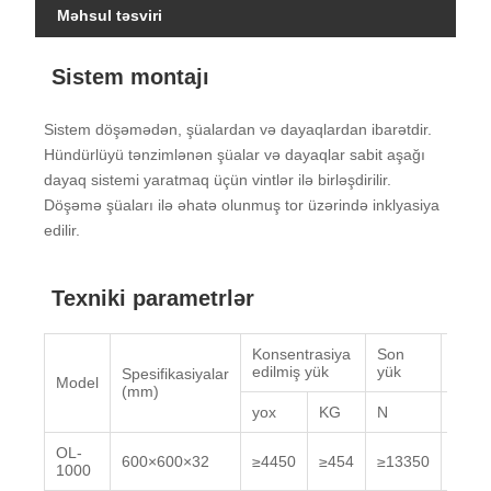
Məhsul təsviri
Sistem montajı
Sistem döşəmədən, şüalardan və dayaqlardan ibarətdir.
Hündürlüyü tənzimlənən şüalar və dayaqlar sabit aşağı
dayaq sistemi yaratmaq üçün vintlər ilə birləşdirilir.
Döşəmə şüaları ilə əhatə olunmuş tor üzərində inklyasiya
edilir.
Texniki parametrlər
Konsentrasiya
Son
Vahi
edilmiş yük
yük
yük
Spesifikasiyalar
Model
(mm)
yox
KG
N
(N/m
OL-
600×600×32
≥4450
≥454
≥13350
≥230
1000