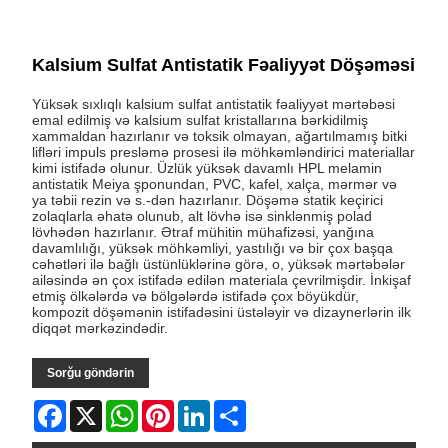
Kalsium Sulfat Antistatik Fəaliyyət Döşəməsi
Yüksək sıxlıqlı kalsium sulfat antistatik fəaliyyət mərtəbəsi
emal edilmiş və kalsium sulfat kristallarına bərkidilmiş
xammaldan hazırlanır və toksik olmayan, ağartılmamış bitki
lifləri impuls presləmə prosesi ilə möhkəmləndirici materiallar
kimi istifadə olunur. Üzlük yüksək davamlı HPL melamin
antistatik Meiya şponundan, PVC, kafel, xalça, mərmər və
ya təbii rezin və s.-dən hazırlanır. Döşəmə statik keçirici
zolaqlarla əhatə olunub, alt lövhə isə sinklənmiş polad
lövhədən hazırlanır. Ətraf mühitin mühafizəsi, yanğına
davamlılığı, yüksək möhkəmliyi, yastılığı və bir çox başqa
cəhətləri ilə bağlı üstünlüklərinə görə, o, yüksək mərtəbələr
ailəsində ən çox istifadə edilən materiala çevrilmişdir. İnkişaf
etmiş ölkələrdə və bölgələrdə istifadə çox böyükdür,
kompozit döşəmənin istifadəsini üstələyir və dizaynerlərin ilk
diqqət mərkəzindədir.
Sorğu göndərin
Facebook
X
WhatsApp
Pinterest
LinkedIn
Share