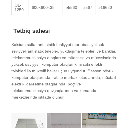
OL-
600×600×38
≥5560
≥567
≥16680
≥330
1250
Tətbiq sahəsi
Kalsium sulfat anti-statik fəaliyyət mərtəbəsi yüksək
səviyyəli antistatik tələblər, yükdaşıma tələbləri və banklar,
telekommunikasiya otaqları və müəssisə və müəssisələrin
yüksək səviyyəli kompüter otaqları kimi səki effekti
tələbləri ilə müxtəlif hallar üçün uyğundur. Əsasən böyük
kompüter otaqlarında, rabitə mərkəzi otaqlarında, müxtəlif
elektrik idarəetmə otaqlarında, poçt və
telekommunikasiya qovşaqlarında və komanda
mərkəzlərində istifadə olunur.