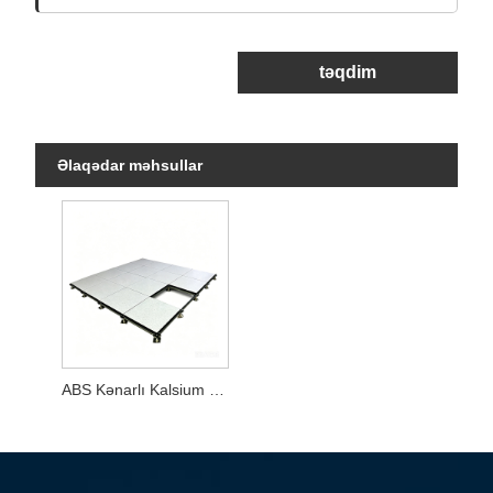
təqdim
Əlaqədar məhsullar
ABS Kənarlı Kalsium Sülfatlı Döşəmə