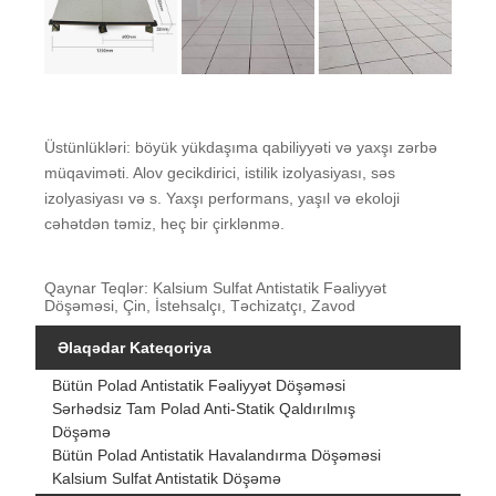
Üstünlükləri: böyük yükdaşıma qabiliyyəti və yaxşı zərbə
müqaviməti. Alov gecikdirici, istilik izolyasiyası, səs
izolyasiyası və s. Yaxşı performans, yaşıl və ekoloji
cəhətdən təmiz, heç bir çirklənmə.
Qaynar Teqlər: Kalsium Sulfat Antistatik Fəaliyyət
Döşəməsi, Çin, İstehsalçı, Təchizatçı, Zavod
Əlaqədar Kateqoriya
Bütün Polad Antistatik Fəaliyyət Döşəməsi
Sərhədsiz Tam Polad Anti-Statik Qaldırılmış
Döşəmə
Bütün Polad Antistatik Havalandırma Döşəməsi
Kalsium Sulfat Antistatik Döşəmə