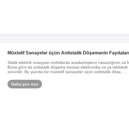
Müxtəlif Sənayelər üçün Antistatik Döşəmənin Faydalar
Statik elektrik müəyyən mühitlərdə avadanlıqların nasazlığının və h
Buna görə də antistatik döşəmə həssas elektronika və ya təhlükəli 
zəruridir. Bu yazıda biz müxtəlif sənayelər üçün antistatik döşə......
Daha çox oxu