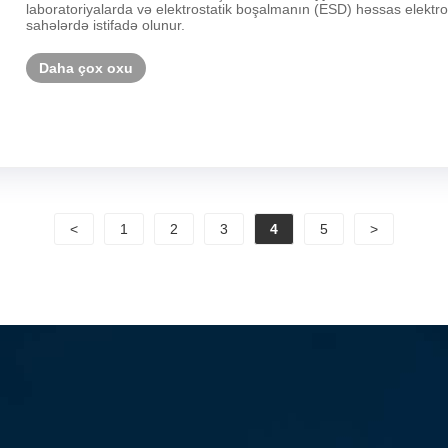
laboratoriyalarda və elektrostatik boşalmanın (ESD) həssas elektron
sahələrdə istifadə olunur.
Daha çox oxu
<
1
2
3
4
5
>