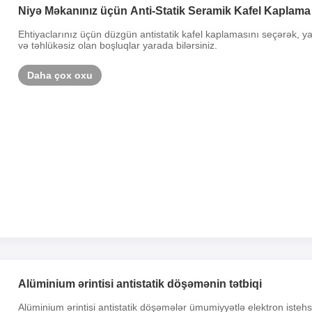
Niyə Məkanınız üçün Anti-Statik Seramik Kafel Kaplama
Ehtiyaclarınız üçün düzgün antistatik kafel kaplamasını seçərək, ya
və təhlükəsiz olan boşluqlar yarada bilərsiniz.
Daha çox oxu
Alüminium ərintisi antistatik döşəmənin tətbiqi
Alüminium ərintisi antistatik döşəmələr ümumiyyətlə elektron isteh