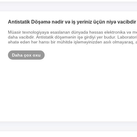
Antistatik Döşəmə nədir və iş yeriniz üçün niyə vacibdir
Müasir texnologiyaya əsaslanan dünyada həssas elektronika və me
daha vacibdir. Antistatik döşəmənin işə girdiyi yer budur. Laborat
əhatə edən hər hansı bir mühitdə işləməyinizdən asılı olmayaraq, an
Daha çox oxu