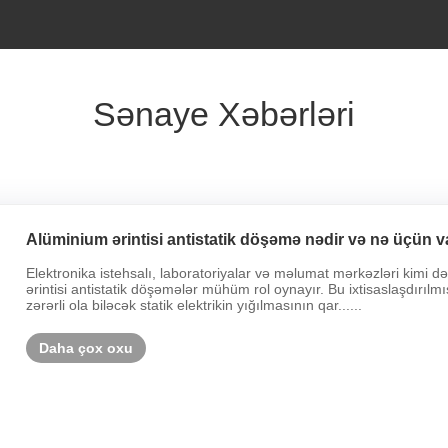
Sənaye Xəbərləri
Alüminium ərintisi antistatik döşəmə nədir və nə üçün v
Elektronika istehsalı, laboratoriyalar və məlumat mərkəzləri kimi də
ərintisi antistatik döşəmələr mühüm rol oynayır. Bu ixtisaslaşdırı
zərərli ola biləcək statik elektrikin yığılmasının qar......
Daha çox oxu