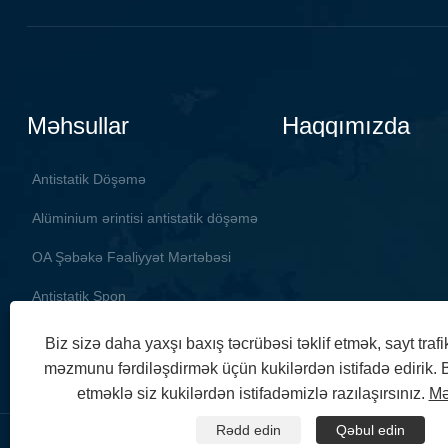
Məhsullar
Haqqımızda
Antistatik Döşəmə
Alüminium ərintisi antistatik döşəmə
OA Şəbəkə Fəaliyyət Mərtəbəsi
Antistatik Şpon
Biz sizə daha yaxşı baxış təcrübəsi təklif etmək, sayt trafi
məzmunu fərdiləşdirmək üçün kukilərdən istifadə edirik. 
etməklə siz kukilərdən istifadəmizlə razılaşırsınız.
Mə
Rədd edin
Qəbul edin
Copyright © 2024 Guangdong Huahong Raised Access Floor Co., L