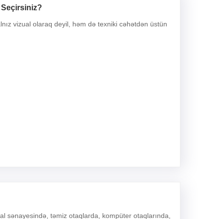
 Seçirsiniz?
lnız vizual olaraq deyil, həm də texniki cəhətdən üstün
sal sənayesində, təmiz otaqlarda, kompüter otaqlarında,