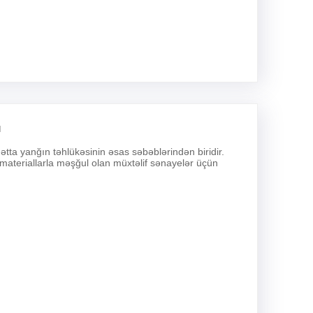
ı
ətta yanğın təhlükəsinin əsas səbəblərindən biridir.
materiallarla məşğul olan müxtəlif sənayelər üçün