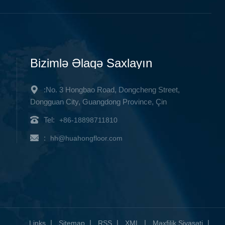
Bizimlə Əlaqə Saxlayın
:No. 3 Hongbao Road, Dongcheng Street,
Dongguan City, Guangdong Province, Çin
Tel:
+86-18898711810
:
hh@huahongfloor.com
|
|
|
|
|
Links
Sitemap
RSS
XML
Məxfilik Siyasəti