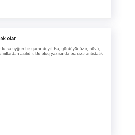
ək olar
kəsə uyğun bir qərar deyil. Bu, gördüyünüz iş növü,
illərdən asılıdır. Bu bloq yazısında biz sizə antistatik
.