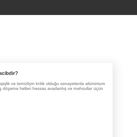
acibdir?
qiqlik və təmizliyin kritik olduğu sənayelərdə alüminium
lmış döşəmə həlləri həssas avadanlıq və məhsullar üçün