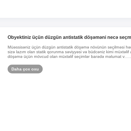
Obyektiniz üçün düzgün antistatik döşəməni necə seçm
Müəssisəniz üçün düzgün antistatik döşəmə növünün seçilməsi hər 
sizə lazım olan statik qorunma səviyyəsi və büdcəniz kimi müxtəlif am
döşəmə üçün mövcud olan müxtəlif seçimlər barədə məlumat v.....
Daha çox oxu