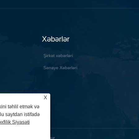
Xəbərlər
Şirkət xəbərləri
Sənaye Xəbərləri
X
kini təhlil etmək və
Bu saytdan istifadə
xfilik Siyasəti
td. Bütün hüquqlar qorunur.