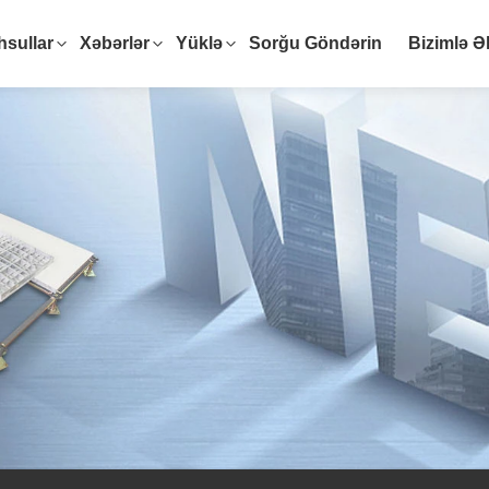
sullar
Xəbərlər
Yüklə
Sorğu Göndərin
Bizimlə Ə